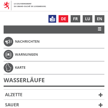
DE
FR
LU
EN
NACHRICHTEN
WARNUNGEN
KARTE
WASSERLÄUFE
ALZETTE
SAUER