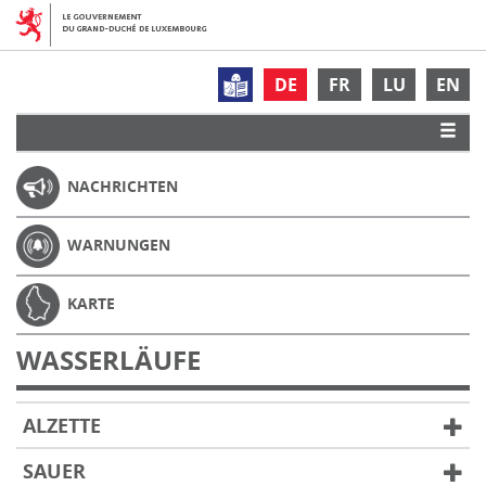
DE
FR
LU
EN
NACHRICHTEN
WARNUNGEN
KARTE
WASSERLÄUFE
ALZETTE
SAUER