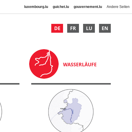
luxembourg.lu
guichet.lu
gouvernement.lu
Andere Seiten
DE
FR
LU
EN
WASSERLÄUFE