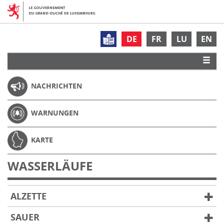
DE
FR
LU
EN
NACHRICHTEN
WARNUNGEN
KARTE
WASSERLÄUFE
ALZETTE
SAUER