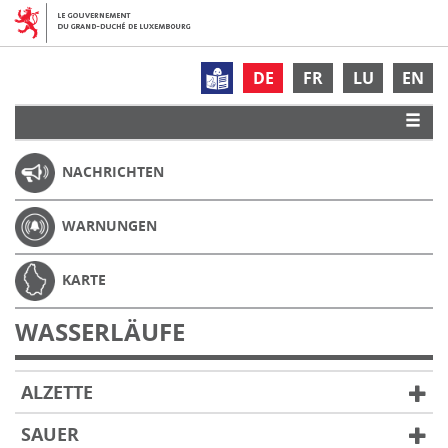
DE
FR
LU
EN
NACHRICHTEN
WARNUNGEN
KARTE
WASSERLÄUFE
ALZETTE
SAUER