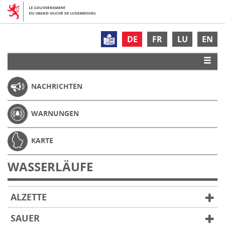
DE
FR
LU
EN
NACHRICHTEN
WARNUNGEN
KARTE
WASSERLÄUFE
ALZETTE
SAUER