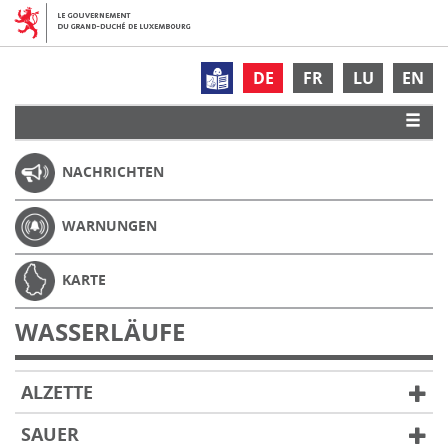
DE
FR
LU
EN
NACHRICHTEN
WARNUNGEN
KARTE
WASSERLÄUFE
ALZETTE
SAUER