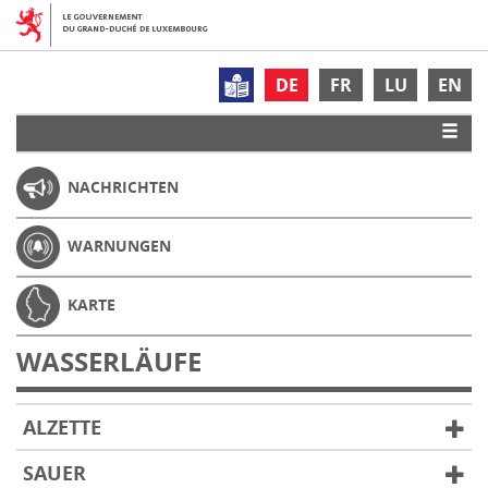
DE
FR
LU
EN
NACHRICHTEN
WARNUNGEN
KARTE
WASSERLÄUFE
ALZETTE
SAUER