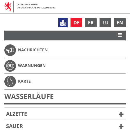
DE
FR
LU
EN
NACHRICHTEN
WARNUNGEN
KARTE
WASSERLÄUFE
ALZETTE
SAUER