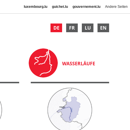
luxembourg.lu
guichet.lu
gouvernement.lu
Andere Seiten
DE
FR
LU
EN
WASSERLÄUFE