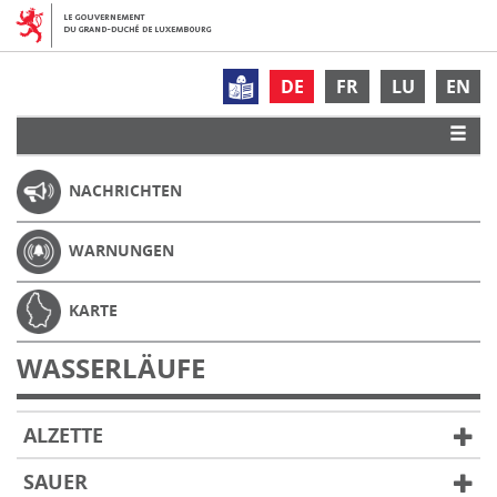
DE
FR
LU
EN
NACHRICHTEN
WARNUNGEN
KARTE
WASSERLÄUFE
ALZETTE
SAUER