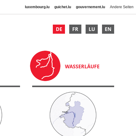
luxembourg.lu
guichet.lu
gouvernement.lu
Andere Seiten
DE
FR
LU
EN
WASSERLÄUFE