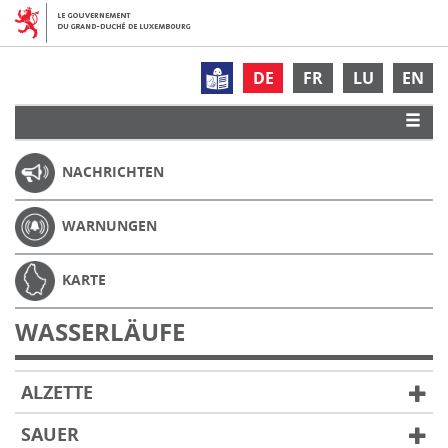
DE
FR
LU
EN
NACHRICHTEN
WARNUNGEN
KARTE
WASSERLÄUFE
ALZETTE
SAUER