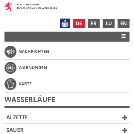
DE
FR
LU
EN
NACHRICHTEN
WARNUNGEN
KARTE
WASSERLÄUFE
ALZETTE
SAUER