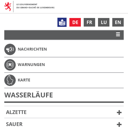
DE
FR
LU
EN
NACHRICHTEN
WARNUNGEN
KARTE
WASSERLÄUFE
ALZETTE
SAUER