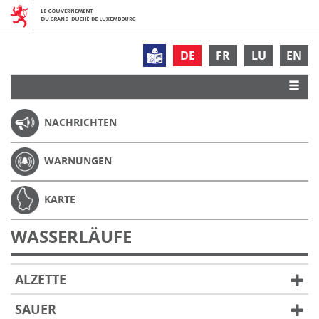
DE
FR
LU
EN
NACHRICHTEN
WARNUNGEN
KARTE
WASSERLÄUFE
ALZETTE
SAUER