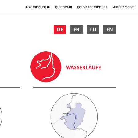
luxembourg.lu
guichet.lu
gouvernement.lu
Andere Seiten
DE
FR
LU
EN
WASSERLÄUFE