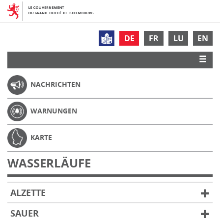
DE
FR
LU
EN
NACHRICHTEN
WARNUNGEN
KARTE
WASSERLÄUFE
ALZETTE
SAUER