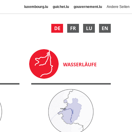
luxembourg.lu
guichet.lu
gouvernement.lu
Andere Seiten
DE
FR
LU
EN
WASSERLÄUFE