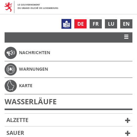
DE
FR
LU
EN
NACHRICHTEN
WARNUNGEN
KARTE
WASSERLÄUFE
ALZETTE
SAUER