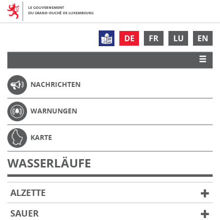
DE
FR
LU
EN
NACHRICHTEN
WARNUNGEN
KARTE
WASSERLÄUFE
ALZETTE
SAUER