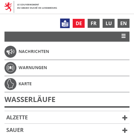
DE
FR
LU
EN
NACHRICHTEN
WARNUNGEN
KARTE
WASSERLÄUFE
ALZETTE
SAUER