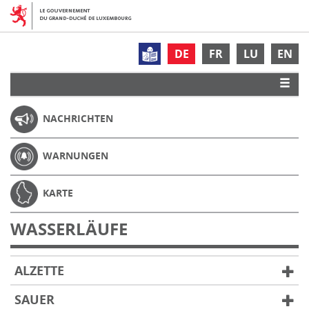
DE
FR
LU
EN
NACHRICHTEN
WARNUNGEN
KARTE
WASSERLÄUFE
ALZETTE
SAUER