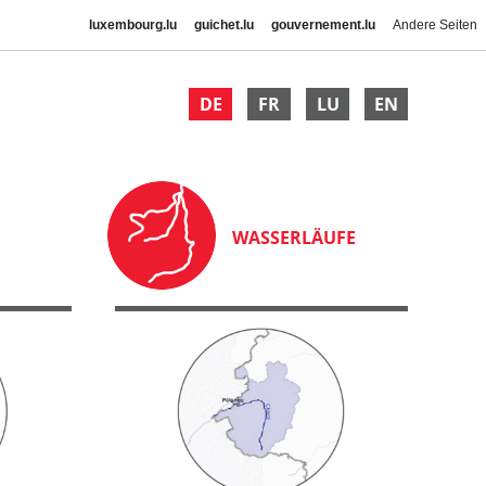
luxembourg.lu
guichet.lu
gouvernement.lu
Andere Seiten
DE
FR
LU
EN
WASSERLÄUFE