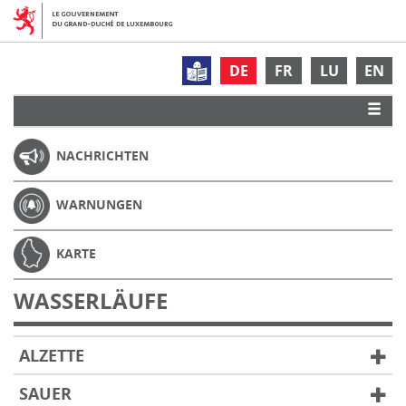
DE
FR
LU
EN
NACHRICHTEN
WARNUNGEN
KARTE
WASSERLÄUFE
ALZETTE
SAUER