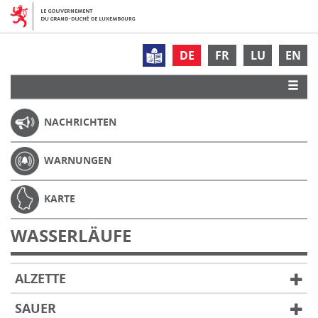
DE
FR
LU
EN
NACHRICHTEN
WARNUNGEN
KARTE
WASSERLÄUFE
ALZETTE
SAUER