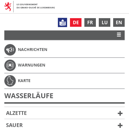
DE
FR
LU
EN
NACHRICHTEN
WARNUNGEN
KARTE
WASSERLÄUFE
ALZETTE
SAUER