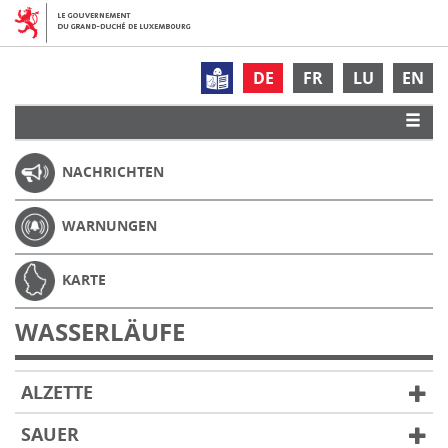
DE
FR
LU
EN
NACHRICHTEN
WARNUNGEN
KARTE
WASSERLÄUFE
ALZETTE
SAUER