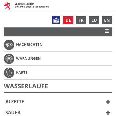
DE
FR
LU
EN
NACHRICHTEN
WARNUNGEN
KARTE
WASSERLÄUFE
ALZETTE
SAUER