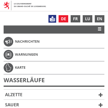
DE
FR
LU
EN
NACHRICHTEN
WARNUNGEN
KARTE
WASSERLÄUFE
ALZETTE
SAUER