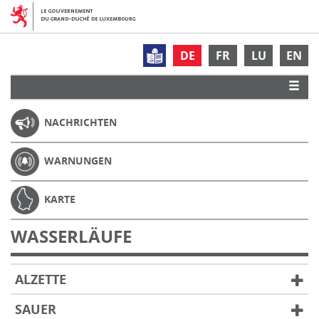
DE
FR
LU
EN
NACHRICHTEN
WARNUNGEN
KARTE
WASSERLÄUFE
ALZETTE
SAUER