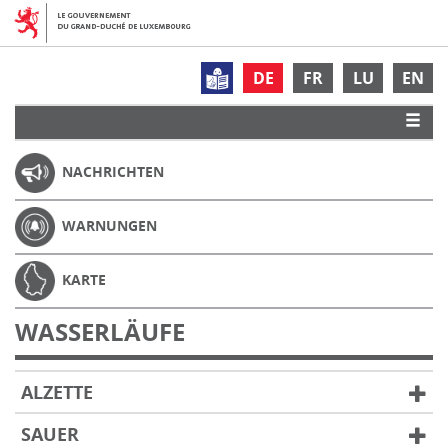
DE
FR
LU
EN
NACHRICHTEN
WARNUNGEN
KARTE
WASSERLÄUFE
ALZETTE
SAUER