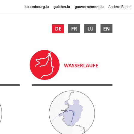
luxembourg.lu
guichet.lu
gouvernement.lu
Andere Seiten
DE
FR
LU
EN
WASSERLÄUFE