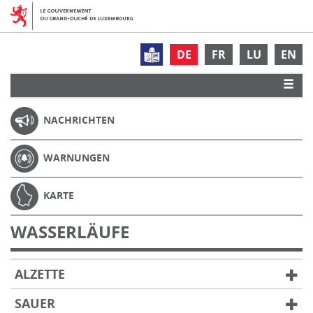
DE
FR
LU
EN
NACHRICHTEN
WARNUNGEN
KARTE
WASSERLÄUFE
ALZETTE
SAUER