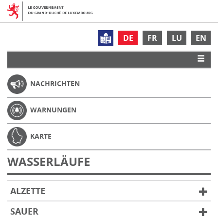
DE
FR
LU
EN
NACHRICHTEN
WARNUNGEN
KARTE
WASSERLÄUFE
ALZETTE
SAUER