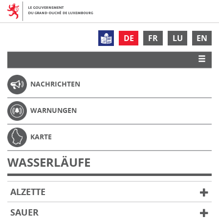
DE
FR
LU
EN
NACHRICHTEN
WARNUNGEN
KARTE
WASSERLÄUFE
ALZETTE
SAUER