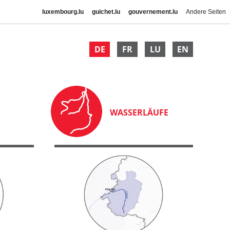
luxembourg.lu
guichet.lu
gouvernement.lu
Andere Seiten
DE
FR
LU
EN
WASSERLÄUFE