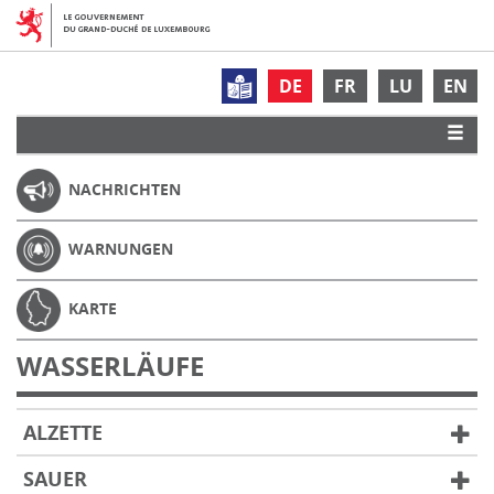
DE
FR
LU
EN
NACHRICHTEN
WARNUNGEN
KARTE
WASSERLÄUFE
ALZETTE
SAUER