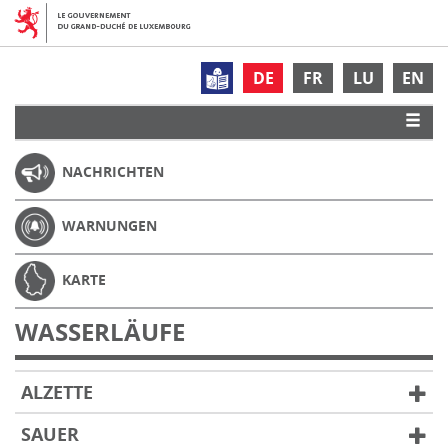
DE
FR
LU
EN
NACHRICHTEN
WARNUNGEN
KARTE
WASSERLÄUFE
ALZETTE
SAUER