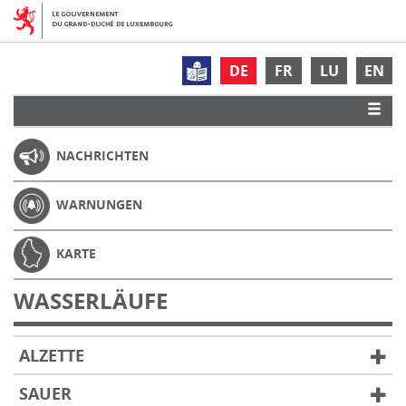
DE
FR
LU
EN
NACHRICHTEN
WARNUNGEN
KARTE
WASSERLÄUFE
ALZETTE
SAUER