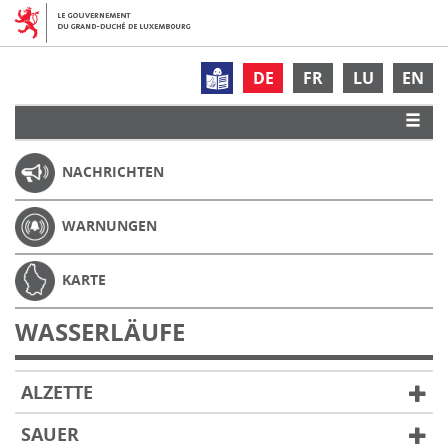
DE
FR
LU
EN
NACHRICHTEN
WARNUNGEN
KARTE
WASSERLÄUFE
ALZETTE
SAUER