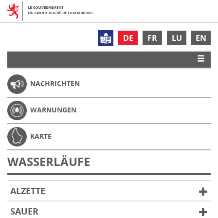
DE
FR
LU
EN
NACHRICHTEN
WARNUNGEN
KARTE
WASSERLÄUFE
ALZETTE
SAUER