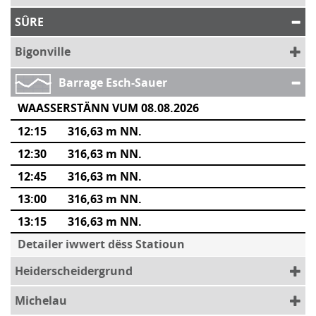
SÛRE
Bigonville
Barrage Esch-Sauer
WAASSERSTÄNN VUM 08.08.2026
12:15
316,63 m NN.
12:30
316,63 m NN.
12:45
316,63 m NN.
13:00
316,63 m NN.
13:15
316,63 m NN.
Detailer iwwert dëss Statioun
Heiderscheidergrund
Michelau