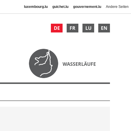
luxembourg.lu
guichet.lu
gouvernement.lu
Andere Seiten
DE
FR
LU
EN
WASSERLÄUFE