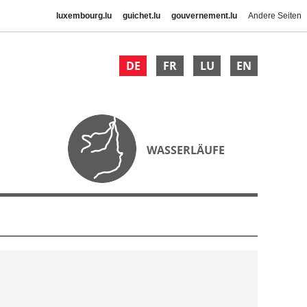
luxembourg.lu
guichet.lu
gouvernement.lu
Andere Seiten
DE
FR
LU
EN
WASSERLÄUFE