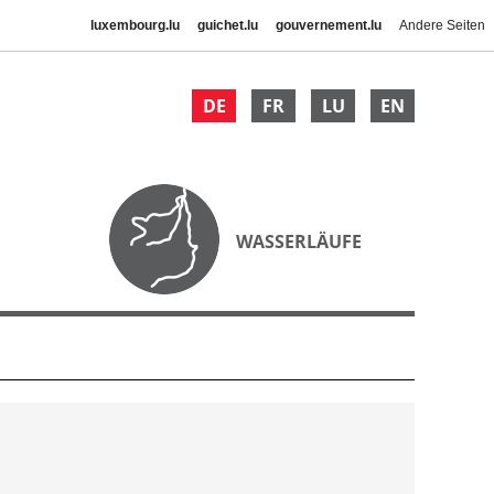
luxembourg.lu
guichet.lu
gouvernement.lu
Andere Seiten
DE
FR
LU
EN
WASSERLÄUFE