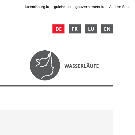
luxembourg.lu
guichet.lu
gouvernement.lu
Andere Seiten
DE
FR
LU
EN
WASSERLÄUFE