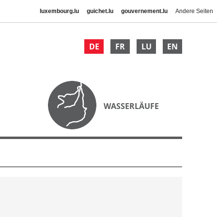
luxembourg.lu
guichet.lu
gouvernement.lu
Andere Seiten
DE
FR
LU
EN
WASSERLÄUFE