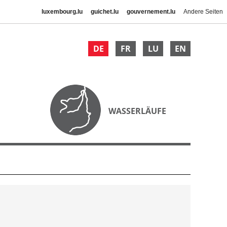
luxembourg.lu
guichet.lu
gouvernement.lu
Andere Seiten
DE
FR
LU
EN
WASSERLÄUFE