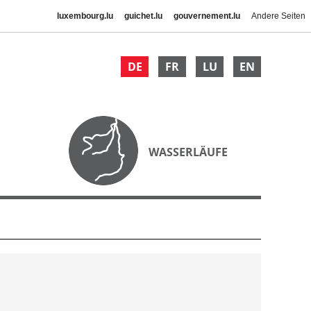
luxembourg.lu
guichet.lu
gouvernement.lu
Andere Seiten
DE
FR
LU
EN
WASSERLÄUFE